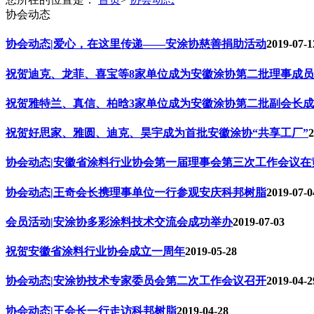
协会动态
协会动态|爱心，在这里传递——安涂协慈善捐助活动
2019-07-1
祝贺迪克、龙菲、喜宝等8家单位成为安徽涂协第二批理事成员
祝贺雅特兰、真信、柏晗3家单位成为安徽涂协第二批副会长
祝贺好思家、雅圆、迪克、昊宇成为首批安徽涂协“共享工厂”
2
协会动态|安徽省涂料行业协会第一届理事会第三次工作会议在
协会动态|王奇会长携理事单位一行参观安庆科邦树脂
2019-07-0
会员活动|安涂协多彩涂料技术交流会成功举办
2019-07-03
祝贺安徽省涂料行业协会成立一周年
2019-05-28
协会动态|安涂协技术专家委员会第二次工作会议召开
2019-04-2
协会动态|王会长一行走访科邦树脂
2019-04-28